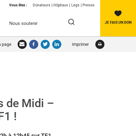
Vous êtes :
Donateurs
Hôpitaux
Legs
Presse
JE FAIS UN DON
Nous soutenir
Rechercher:
la page
Imprimer
RECHERCHER
s de Midi –
F1 !
2h à 12h45 sur TF1