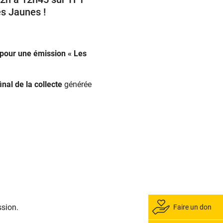
es Jaunes !
pour une émission « Les
final de la collecte
générée
ssion.
Faire un don