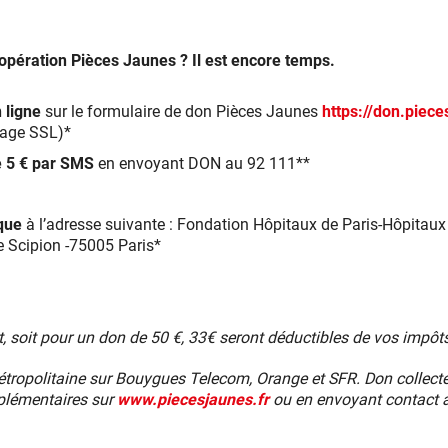
’opération Pièces Jaunes ? Il est encore temps.
n ligne
sur le formulaire de don Pièces Jaunes
https://don.piece
tage SSL)*
e 5 € par SMS
en envoyant DON au 92 111**
èque
à l’adresse suivante : Fondation Hôpitaux de Paris-Hôpitau
e Scipion -75005 Paris*
, soit pour un don de 50 €, 33€ seront déductibles de vos impôts
étropolitaine sur Bouygues Telecom, Orange et SFR. Don collecté
plémentaires sur
www.piecesjaunes.fr
ou en envoyant contact 