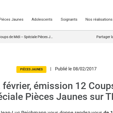
Pièces Jaunes
Adolescents
Soignants
Nos réalisations
e Midi – Spéciale Pièces Jaunes sur TF1 !
Partager 
|
Publié le 08/02/2017
PIÈCES JAUNES
 février, émission 12 Coup
ciale Pièces Jaunes sur T
r, Jean-Luc Reichmann vous donne rendez-vous
de 1