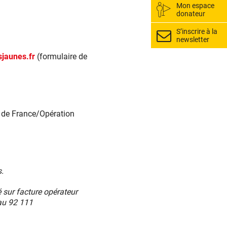
Mon espace
donateur
S’inscrire à la
newsletter
sjaunes.fr
(formulaire de
x de France/Opération
.
 sur facture opérateur
au 92 111