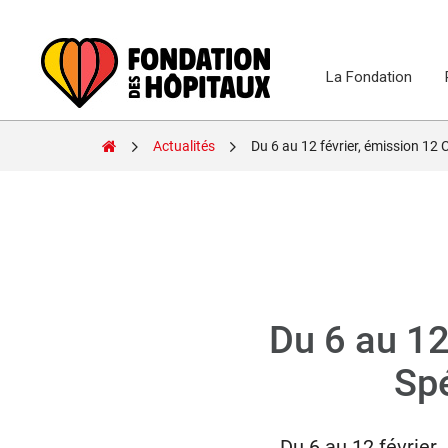
Skip
to
content
La Fondation
Fondation
Actualités
Du 6 au 12 février, émission 12 Coups d
des
Hôpitaux
Du 6 au 12
Spé
Du 6 au 12 févrie