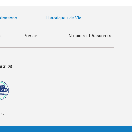
lisations
Historique +de Vie
s
Presse
Notaires et Assureurs
98 31 25
022