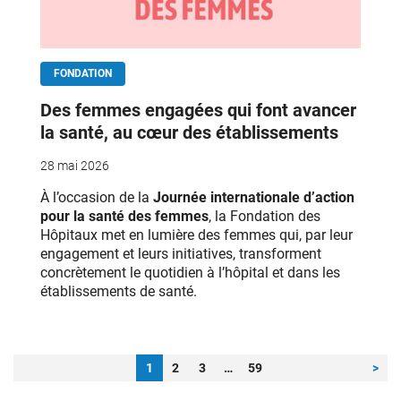
FONDATION
Des femmes engagées qui font avancer
la santé, au cœur des établissements
28 mai 2026
À l’occasion de la
Journée internationale d’action
pour la santé des femmes
, la Fondation des
Hôpitaux met en lumière des femmes qui, par leur
engagement et leurs initiatives, transforment
concrètement le quotidien à l’hôpital et dans les
établissements de santé.
Pagination
Page
Page
Page
Page
1
2
3
…
59
>