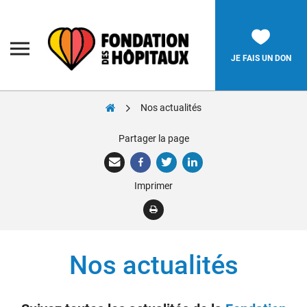
Skip
to
content
Fondation
des
Hôpitaux
JE FAIS UN DON
Nos actualités
Rechercher:
Partager la page
La Fondation
Imprimer
Pièces Jaunes
Adolescents
Soignants
Nos actualités
Nos réalisations
Nous soutenir