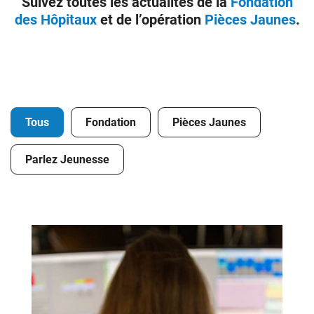
Suivez toutes les actualités de la
Fondation
des Hôpitaux
et de l’opération
Pièces Jaunes
.
Donateurs
Hôpitaux
Legs
Presse
Tous
Fondation
Pièces Jaunes
Parlez Jeunesse