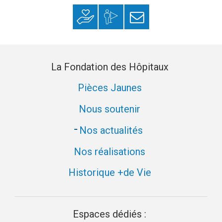
des
publications
Faire un don
Mon espace
S’inscrire à la
donateur
newsletter
La Fondation des Hôpitaux
Pièces Jaunes
Nous soutenir
Nos actualités
Nos réalisations
Historique +de Vie
Espaces dédiés :