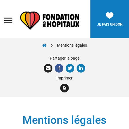
Skip
to
content
Fondation
des
Hôpitaux
JE FAIS UN DON
Mentions légales
Rechercher:
Partager la page
La Fondation
Imprimer
Pièces Jaunes
Adolescents
Soignants
Nos réalisations
Mentions légales
Nous soutenir