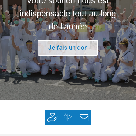
Votre soutien nous est
indispensable tout au long
de l’année
Je fais un don
Faire un don
Mon espace
S’inscrire à la
donateur
newsletter