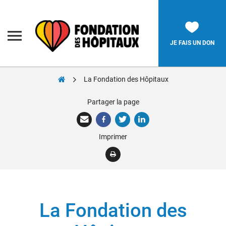
Skip
to
content
Fondation
des
Hôpitaux
JE FAIS UN DON
La Fondation des Hôpitaux
Rechercher:
Partager la page
La Fondation
Imprimer
Pièces Jaunes
Adolescents
Soignants
Nos réalisations
La Fondation des
Nous soutenir