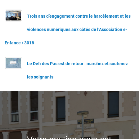
Trois ans d’engagement contre le harcèlement et les
violences numériques aux côtés de l’Association e-
Enfance / 3018
Le Défi des Pas est de retour : marchez et soutenez
les soignants