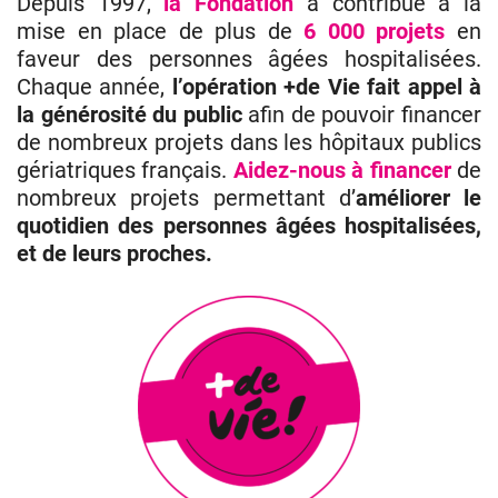
Depuis 1997,
la Fondation
a contribué à la
mise en place de plus de
6 000 projets
en
faveur des personnes âgées hospitalisées.
Donateurs
Chaque année,
l’opération +de Vie fait appel à
Hôpitaux
la générosité du public
afin de pouvoir financer
de nombreux projets dans les hôpitaux publics
Legs
gériatriques français.
Aidez-nous à financer
de
Presse
nombreux projets permettant d’
améliorer le
quotidien des personnes âgées hospitalisées,
et de leurs proches.