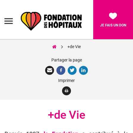
Skip
to
content
Fondation
des
Hôpitaux
JE FAIS UN DON
+de Vie
Rechercher:
Partager la page
La Fondation
Imprimer
Pièces Jaunes
Adolescents
Soignants
+de Vie
Nos réalisations
Nous soutenir