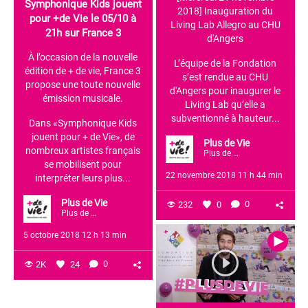
Symphonique Kids jouent
2018] Inauguration du
pour +de Vie le 05/10 à
Living Lab Allegro au CHU
21h sur France 3
d'Angers
À l’occasion de la nouvelle
L’équipe de la Fondation
édition de + de vie, France 3
s’est rendue au CHU
propose une toute nouvelle
d'Angers pour inaugurer le
émission musicale.
Living Lab qu’elle a
subventionné à hauteur...
Dans «Symphonique Kids
jouent pour + de Vie», de
Plus de Vie
nombreux artistes français
Plus de Vie
se mobilisent pour
22 novembre 2018 11 h 44 min
interpréter leurs plus...
Plus de Vie
232
0
0
Plus de Vie
5 octobre 2018 12 h 13 min
2K
24
0