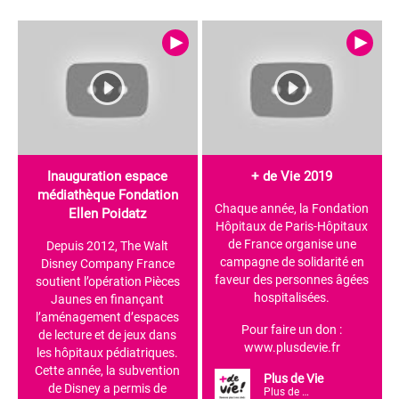
Inauguration espace
+ de Vie 2019
médiathèque Fondation
Chaque année, la Fondation
Ellen Poidatz
Hôpitaux de Paris-Hôpitaux
de France organise une
Depuis 2012, The Walt
campagne de solidarité en
Disney Company France
faveur des personnes âgées
soutient l’opération Pièces
hospitalisées.
Jaunes en finançant
l’aménagement d’espaces
Pour faire un don :
de lecture et de jeux dans
www.plusdevie.fr
les hôpitaux pédiatriques.
Cette année, la subvention
Plus de Vie
de Disney a permis de
Plus de Vie