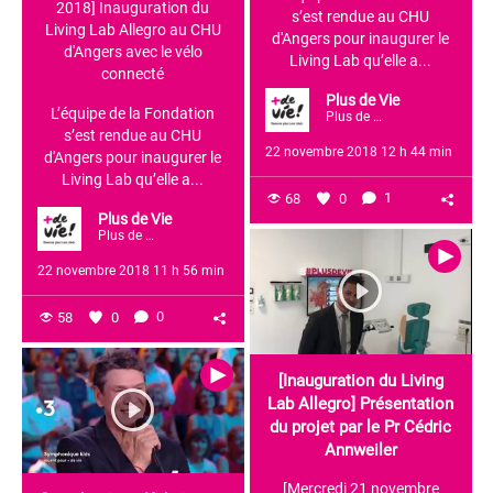
2018] Inauguration du
s’est rendue au CHU
Living Lab Allegro au CHU
d'Angers pour inaugurer le
d'Angers avec le vélo
Living Lab qu’elle a...
connecté
Plus de Vie
L’équipe de la Fondation
Plus de Vie
s’est rendue au CHU
22 novembre 2018 12 h 44 min
d'Angers pour inaugurer le
Living Lab qu’elle a...
68
0
1
Plus de Vie
Plus de Vie
22 novembre 2018 11 h 56 min
58
0
0
[Inauguration du Living
Lab Allegro] Présentation
du projet par le Pr Cédric
Annweiler
[Mercredi 21 novembre