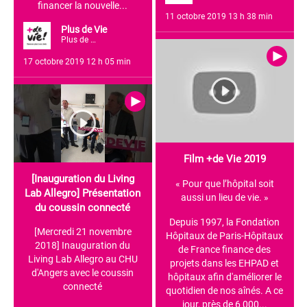
financer la nouvelle...
11 octobre 2019 13 h 38 min
Plus de Vie
Plus de Vie
410
2
0
17 octobre 2019 12 h 05 min
0
0
0
Film +de Vie 2019
[Inauguration du Living
« Pour que l’hôpital soit
Lab Allegro] Présentation
aussi un lieu de vie. »
du coussin connecté
Depuis 1997, la Fondation
[Mercredi 21 novembre
Hôpitaux de Paris-Hôpitaux
2018] Inauguration du
de France finance des
Living Lab Allegro au CHU
projets dans les EHPAD et
d'Angers avec le coussin
hôpitaux afin d'améliorer le
connecté
quotidien de nos aînés. A ce
jour, près de 6 000...