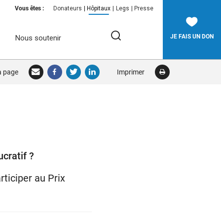
Vous êtes :
Donateurs
Hôpitaux
Legs
Presse
JE FAIS UN DON
Nous soutenir
Rechercher:
la page
Imprimer
RECHERCHER
cratif ?
ticiper au Prix