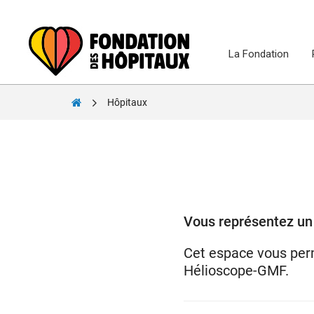
Skip
to
content
La Fondation
Fondation
Hôpitaux
des
Hôpitaux
Vous représentez un 
Cet espace vous perm
Hélioscope-GMF.