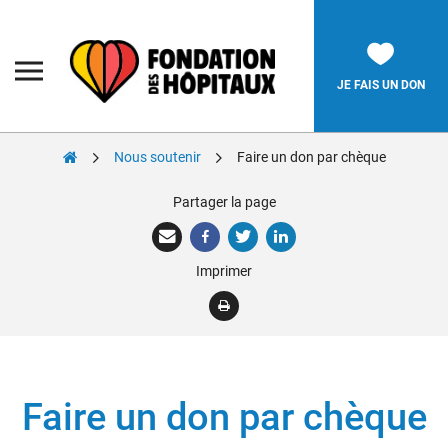
Skip
to
content
Fondation
des
Hôpitaux
JE FAIS UN DON
Nous soutenir
Faire un don par chèque
Rechercher:
Partager la page
La Fondation
Imprimer
Pièces Jaunes
Adolescents
Soignants
Nos réalisations
Faire un don par chèque
Nous soutenir