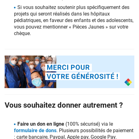
Si vous souhaitez soutenir plus spécifiquement des
projets qui seront réalisés dans les hôpitaux
pédiatriques, en faveur des enfants et des adolescents,
vous pouvez mentionner « Pièces Jaunes » sur votre
chèque.
Faire
un
Vous souhaitez donner autrement ?
don
en
faveur
de
Faire un don en ligne
(100% sécurisé) via le
la
formulaire de dons
. Plusieurs possibilités de paiement
Fondation
: carte bancaire, Paypal, Apple pay, Google Pay.