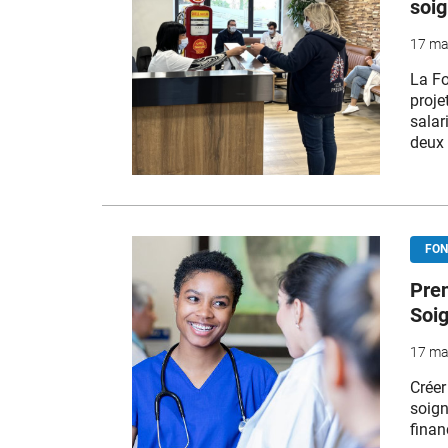
soi
17 ma
La Fo
proje
salar
deux 
FON
Pren
Soig
17 ma
Créer
soign
finan