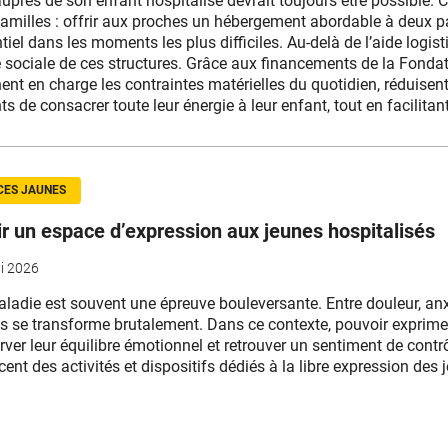
auprès de son enfant hospitalisé devrait toujours être possible. 
amilles : offrir aux proches un hébergement abordable à deux pas
tiel dans les moments les plus difficiles.
Au-delà de l’aide logis
té sociale de ces structures. Grâce aux financements de la Fond
ent en charge les contraintes matérielles du quotidien, réduisent 
ts de consacrer toute leur énergie à leur enfant, tout en facilita
CES JAUNES
ir un espace d’expression aux jeunes hospitalisés
i 2026
ladie est souvent une épreuve bouleversante. Entre douleur, anxié
s se transforme brutalement. Dans ce contexte, pouvoir exprimer 
rver leur équilibre émotionnel et retrouver un sentiment de contr
cent des activités et dispositifs dédiés à la libre expression des 