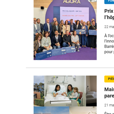
FON
Prix
l’hô
22 ma
À l’o
l’inn
Barrè
pour 
PIÈ
Mais
pare
21 ma