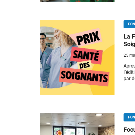
FON
La F
Soi
25 ma
Après
l’édi
par d
FON
Focu