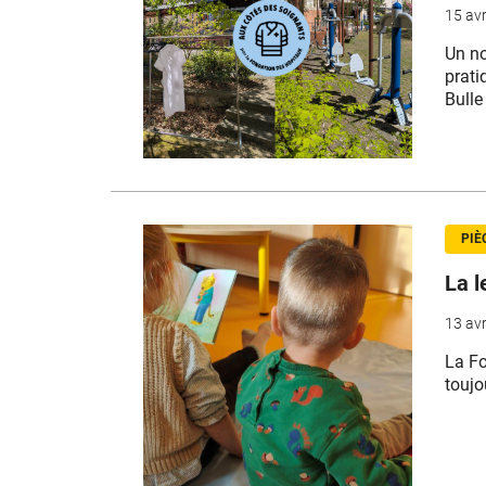
15 avr
Un no
prati
Bulle
PIÈ
La l
13 avr
La
Fo
toujo