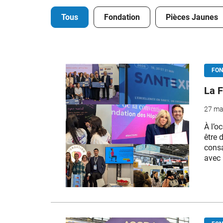
Tous
Fondation
Pièces Jaunes
FON
La F
27 ma
À l’o
être 
consa
avec 