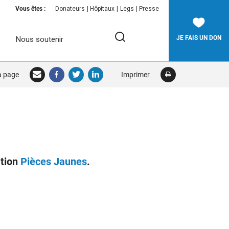
Vous êtes :
Donateurs
Hôpitaux
Legs
Presse
JE FAIS UN DON
Nous soutenir
Rechercher:
la page
Imprimer
RECHERCHER
ation
Pièces Jaunes
.