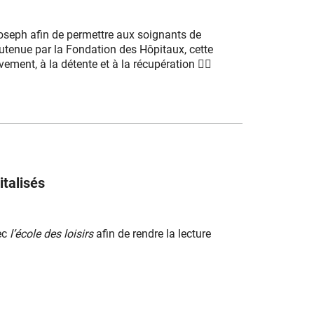
Joseph afin de permettre aux soignants de
outenue par la
Fondation des Hôpitaux
, cette
ment, à la détente et à la récupération 🤸‍♂️
italisés
ec
l’é
cole des loisirs
afin de rendre la lecture