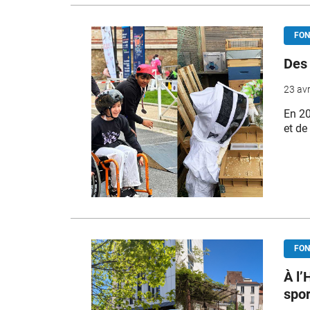
FON
Des 
23 avr
En 20
et de
FON
À l’
spor