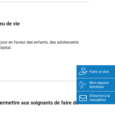
eu de vie
e jour en faveur des enfants, des adolescents
ôpital.
Faire un don
Mon espace
donateur
S’inscrire à la
newsletter
ermettre aux soignants de faire du