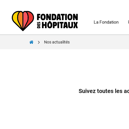
Skip
to
content
La Fondation
Fondation
Nos actualités
des
Hôpitaux
Suivez toutes les ac