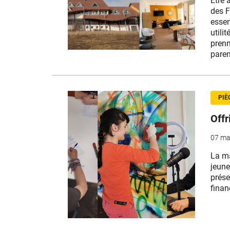
Être 
des F
essen
utili
prenn
paren
PIÈ
Offr
07 ma
La ma
jeune
prése
finan