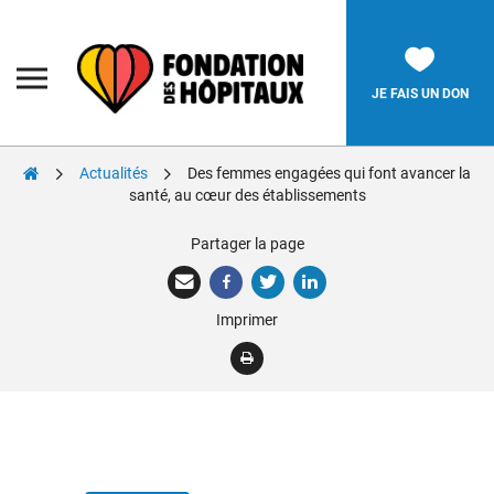
Skip
to
content
Fondation
des
Hôpitaux
JE FAIS UN DON
Actualités
Des femmes engagées qui font avancer la
Rechercher:
santé, au cœur des établissements
Partager la page
La Fondation
Pièces Jaunes
Imprimer
Adolescents
Soignants
Nos réalisations
Nous soutenir