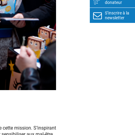
donateur
S’inscrire à la
newsletter
 cette mission. S’inspirant
 sensibiliser aux mal-être