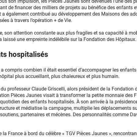
Sous son impulsion, les Pièces Jaunes sont devenues l’une des 
tant de financer des milliers de projets au bénéfice des enfants 
a également contribué au développement des Maisons des adol
ées à travers l’opération + de Vie.
se, son attention constante aux plus fragiles et sa capacité à mobi
 a laissé une empreinte indélébile sur la Fondation des Hôpitaux
ts hospitalisés
c a compris combien il était essentiel d’accompagner les enfants
’hôpital plus accueillant, plus chaleureux et plus humain.
e du professeur Claude Griscelli, alors président de la Fondation
ation Pièces Jaunes visait à transformer la petite monnaie des F
 quotidien des enfants hospitalisés. À son arrivée à la présidenc
ructure et médiatise la campagne, multiplie les déplacements sur 
 soutiens, partenaires et mécènes. Des personnalités comme Davi
e la France à bord du célèbre « TGV Pièces Jaunes », rencontran