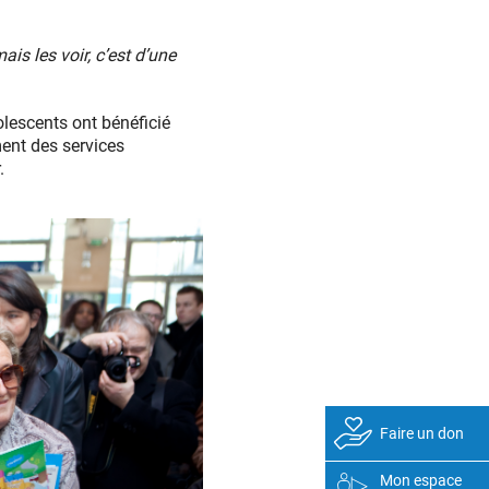
is les voir, c’est d’une
olescents ont bénéficié
ment des services
.
Faire un don
Mon espace