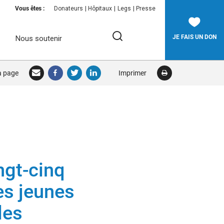
Vous êtes :
Donateurs
Hôpitaux
Legs
Presse
JE FAIS UN DON
Nous soutenir
Rechercher:
la page
Imprimer
RECHERCHER
ngt-cinq
es jeunes
les