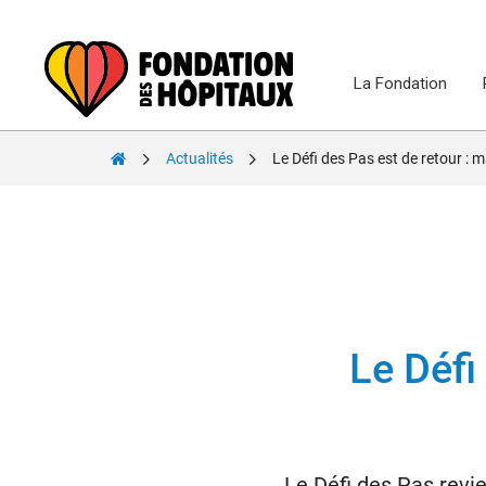
Skip
to
content
La Fondation
Fondation
Actualités
Le Défi des Pas est de retour : 
des
Hôpitaux
Le Défi
Le Défi des Pas revi