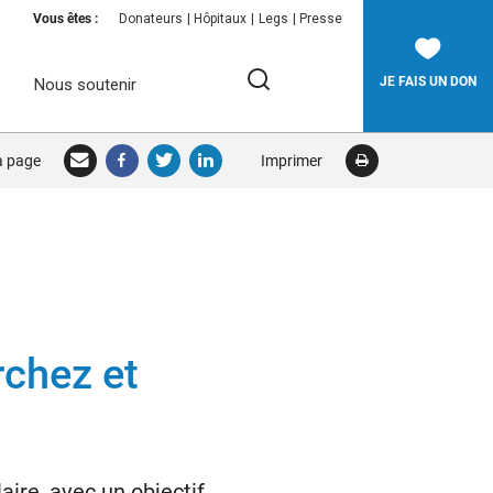
Vous êtes :
Donateurs
Hôpitaux
Legs
Presse
JE FAIS UN DON
Nous soutenir
Rechercher:
la page
Imprimer
RECHERCHER
rchez et
ire, avec un objectif