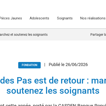
Pièces Jaunes
Adolescents
Soignants
Nos réalisations
marchez et soutenez les soignants
Partager 
|
Publié le 26/06/2026
FONDATION
 des Pas est de retour : ma
soutenez les soignants
ent cette année, porté par la CASDEN Banque Popula