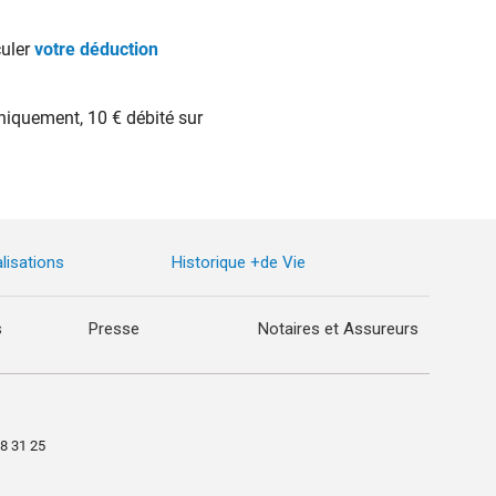
culer
votre déduction
niquement, 10 € débité sur
lisations
Historique +de Vie
s
Presse
Notaires et Assureurs
98 31 25