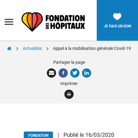
Skip
to
content
Fondation
des
Hôpitaux
JE FAIS UN DON
Actualités
Appel à la mobilisation générale Covid-19
Rechercher:
Partager la page
La Fondation
Imprimer
Pièces Jaunes
Adolescents
Soignants
Nos réalisations
|
Publié le 16/03/2020
FONDATION
Nous soutenir