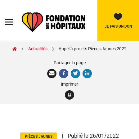
Skip
to
content
Fondation
des
Hôpitaux
JE FAIS UN DON
Actualités
Appel à projets Pièces Jaunes 2022
Rechercher:
Partager la page
La Fondation
Imprimer
Pièces Jaunes
Adolescents
Soignants
Nos réalisations
|
Publié le 26/01/2022
PIÈCES JAUNES
Nous soutenir