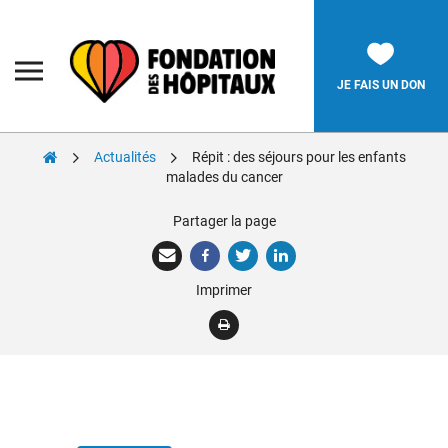
Skip
to
content
Fondation
des
Hôpitaux
JE FAIS UN DON
Actualités
Répit : des séjours pour les enfants
Rechercher:
malades du cancer
Partager la page
La Fondation
Pièces Jaunes
Imprimer
Adolescents
Soignants
Nos réalisations
Nous soutenir