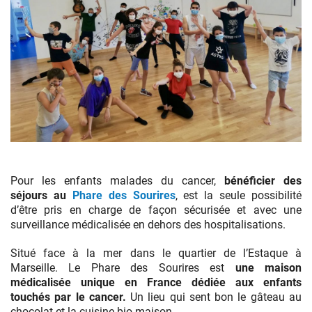
Sourire
à
la
Pour les enfants malades du cancer,
bénéficier des
vie
séjours au
Phare des Sourires
, est la seule possibilité
d’être pris en charge de façon sécurisée et avec une
surveillance médicalisée en dehors des hospitalisations.
Situé face à la mer dans le quartier de l’Estaque à
Marseille. Le Phare des Sourires est
une maison
médicalisée
unique en France dédiée aux enfants
touchés par le cancer.
Un lieu qui sent bon le gâteau au
chocolat et la cuisine bio maison.