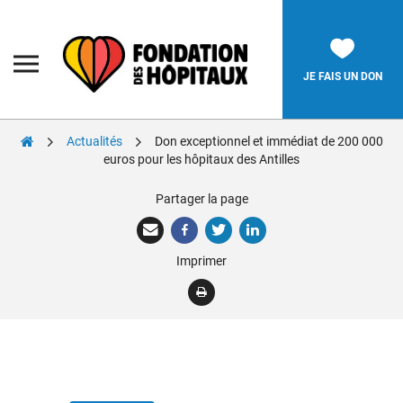
Skip
to
content
Fondation
des
Hôpitaux
JE FAIS UN DON
Actualités
Don exceptionnel et immédiat de 200 000
Rechercher:
euros pour les hôpitaux des Antilles
Partager la page
La Fondation
Pièces Jaunes
Imprimer
Adolescents
Soignants
Nos réalisations
Nous soutenir