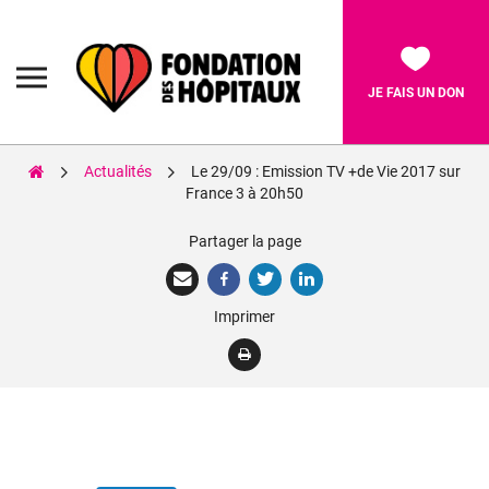
Skip
to
content
Fondation
des
Hôpitaux
JE FAIS UN DON
Actualités
Le 29/09 : Emission TV +de Vie 2017 sur
Rechercher:
France 3 à 20h50
Partager la page
La Fondation
Pièces Jaunes
Imprimer
Adolescents
Soignants
Nos réalisations
Nous soutenir