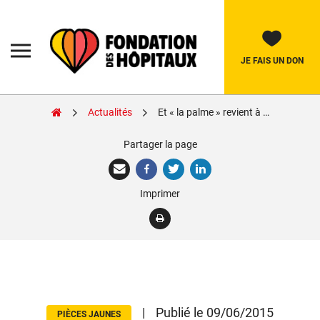
Skip
to
content
Fondation
des
Hôpitaux
JE FAIS UN DON
Actualités
Et « la palme » revient à …
Rechercher:
Partager la page
La Fondation
Imprimer
Pièces Jaunes
Adolescents
Soignants
Nos réalisations
|
Publié le 09/06/2015
PIÈCES JAUNES
Nous soutenir