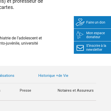
ris) et professeur de
cartes.
Faire un don
Mon espace
donateur
iatrie de l’adolescent et
to-juvénile, université
S’inscrire à la
newsletter
lisations
Historique +de Vie
s
Presse
Notaires et Assureurs