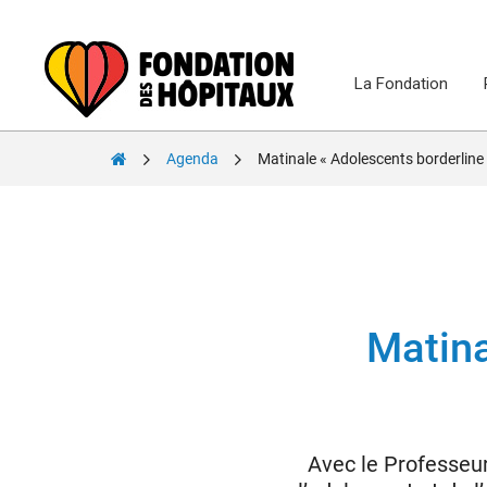
Skip
to
content
La Fondation
Fondation
Agenda
Matinale « Adolescents borderline 
des
Hôpitaux
Matina
Avec le Professeu