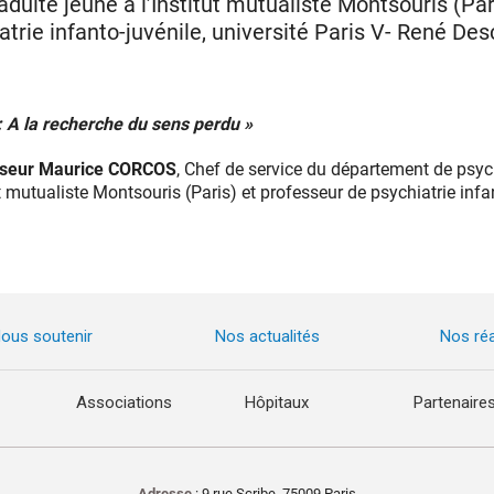
’adulte jeune à l’Institut mutualiste Montsouris (Pa
atrie infanto-juvénile, université Paris V- René Des
: A la recherche du sens perdu »
sseur Maurice CORCOS
, Chef de service du département de psych
tut mutualiste Montsouris (Paris) et professeur de psychiatrie infan
ous soutenir
Nos actualités
Nos réa
Associations
Hôpitaux
Partenaire
Adresse
: 9 rue Scribe, 75009 Paris