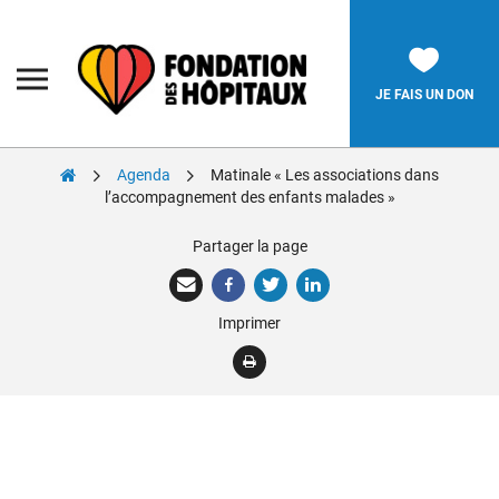
Skip
to
content
Fondation
des
Hôpitaux
JE FAIS UN DON
Agenda
Matinale « Les associations dans
Rechercher:
l’accompagnement des enfants malades »
Partager la page
La Fondation
Pièces Jaunes
Imprimer
Adolescents
Soignants
Nos réalisations
Nous soutenir