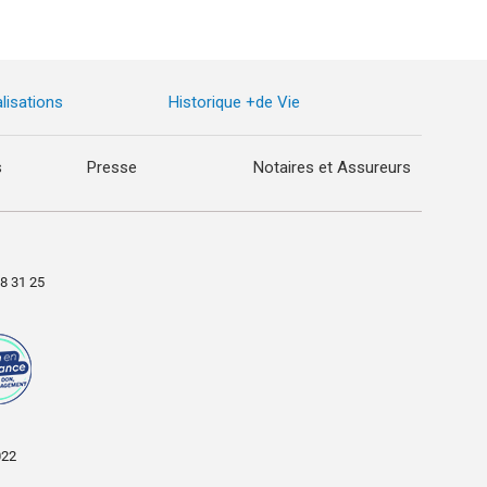
lisations
Historique +de Vie
s
Presse
Notaires et Assureurs
98 31 25
022