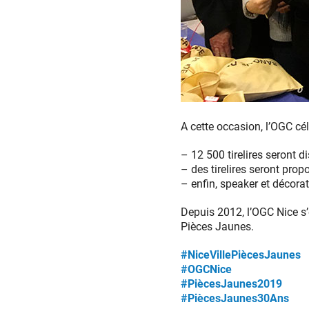
OGC
Nice
A cette occasion, l’OGC cé
Pièces
Jaunes
– 12 500 tirelires seront 
2018
– des tirelires seront pro
– enfin, speaker et décora
Depuis 2012, l’OGC Nice s’
Pièces Jaunes.
#NiceVillePiècesJaunes
#OGCNice
#PiècesJaunes2019
#PiècesJaunes30Ans