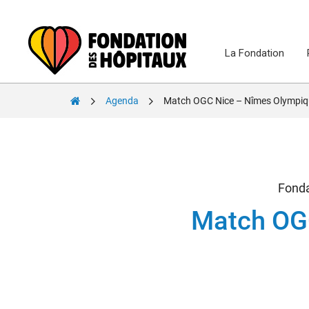
Skip
to
content
La Fondation
Fondation
Agenda
Match OGC Nice – Nîmes Olympiqu
des
Hôpitaux
Fonda
Match OGC