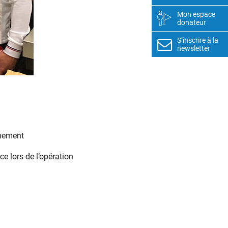
Mon espace
donateur
S’inscrire à la
newsletter
énement
e lors de l’opération