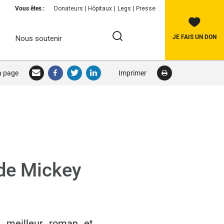
Vous êtes :
Donateurs
Hôpitaux
Legs
Presse
JE FAIS UN DON
Nous soutenir
Rechercher:
la page
Imprimer
RECHERCHER
 de Mickey
 meilleur roman et