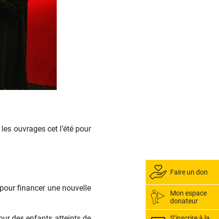
les ouvrages cet l’été pour
Faire un don
pour financer une nouvelle
Mon espace
donateur
our des enfants atteints de
S’inscrire à la