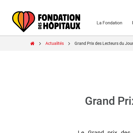
Skip
to
content
La Fondation
Fondation
Actualités
Grand Prix des Lecteurs du Jou
des
Hôpitaux
Grand Pri
Le Grand prix des