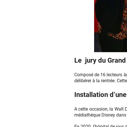
Grand
Le jury du Grand
Prix
des
lecteurs
Composé de 16 lecteurs âgé
du
délibérer à la rentrée. Cet
Journal
de
Installation d’u
Mickey
A cette occasion, la Walt
médiathèque Disney dans u
En 2020, l’hôpital de jour