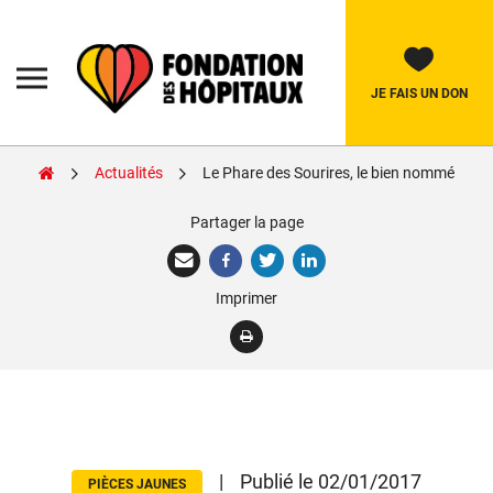
Skip
to
content
Fondation
des
Hôpitaux
JE FAIS UN DON
Actualités
Le Phare des Sourires, le bien nommé
Rechercher:
Partager la page
La Fondation
Imprimer
Pièces Jaunes
Adolescents
Soignants
Nos réalisations
|
Publié le 02/01/2017
PIÈCES JAUNES
Nous soutenir