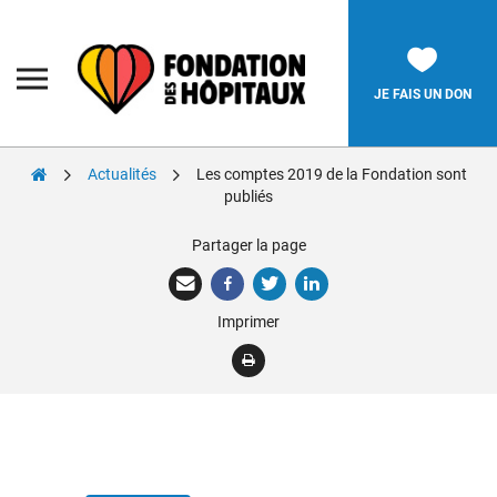
Skip
to
content
Fondation
des
Hôpitaux
JE FAIS UN DON
Actualités
Les comptes 2019 de la Fondation sont
Rechercher:
publiés
Partager la page
La Fondation
Pièces Jaunes
Imprimer
Adolescents
Soignants
Nos réalisations
Nous soutenir