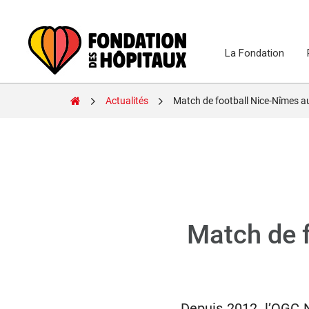
Skip
to
content
La Fondation
Fondation
Actualités
Match de football Nice-Nîmes a
des
Hôpitaux
Match de 
Depuis 2012, l’OGC N