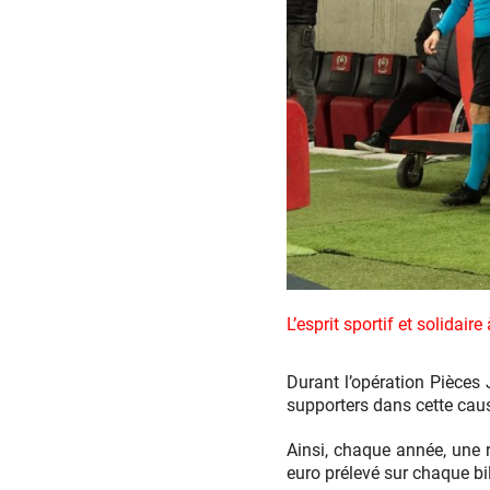
Match
Nice
L’esprit sportif et solidair
Nîmes
2020
Durant l’opération Pièces 
supporters dans cette caus
Ainsi, chaque année, une 
euro prélevé sur chaque bi