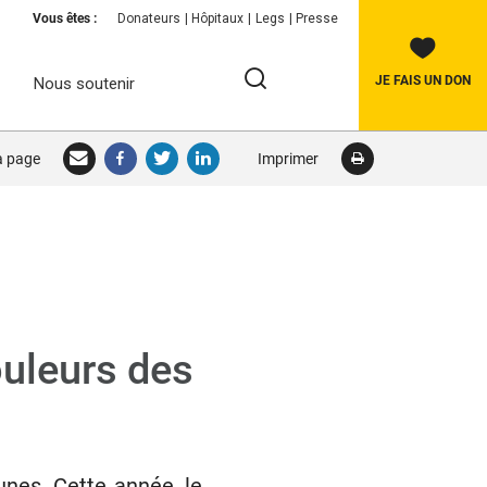
Vous êtes :
Donateurs
Hôpitaux
Legs
Presse
JE FAIS UN DON
Nous soutenir
Rechercher:
la page
Imprimer
RECHERCHER
uleurs des
unes. Cette année, le