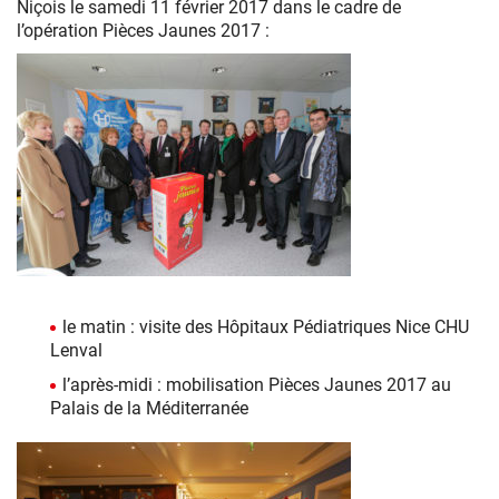
Niçois le samedi 11 février 2017 dans le cadre de
l’opération Pièces Jaunes 2017 :
Visite
de
le matin : visite des Hôpitaux Pédiatriques Nice CHU
la
Lenval
Fondation
Lenval
l’après-midi : mobilisation Pièces Jaunes 2017 au
dans
Palais de la Méditerranée
le
cadre
de
l’opération