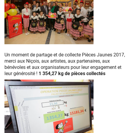
Pièces
Jaunes
2017
Mobilisation
Pièces
Un moment de partage et de collecte Pièces Jaunes 2017,
Jaunes
merci aux Niçois, aux artistes, aux partenaires, aux
2017
bénévoles et aux organisateurs pour leur engagement et
à
leur générosité !
1 354,27 kg de pièces collectés
Nice
au
Palais
de
la
Méditerranée