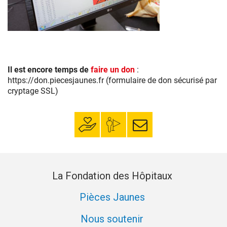
La
collecte
Niçoise
a
Il est encore temps de
faire un don
:
battu
https://don.piecesjaunes.fr (formulaire de don sécurisé par
un
cryptage SSL)
record
:
1
Faire un don
Mon espace
S’inscrire à la
354.27
donateur
newsletter
kg
de
pièces
collectés
La Fondation des Hôpitaux
à
Nice.
Pièces Jaunes
Nous soutenir