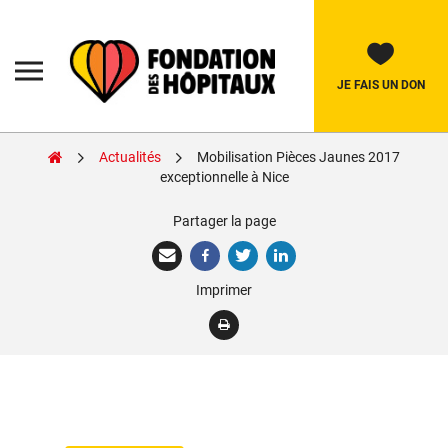
Skip
to
content
Fondation
des
Hôpitaux
JE FAIS UN DON
Actualités
Mobilisation Pièces Jaunes 2017
Rechercher:
exceptionnelle à Nice
Partager la page
La Fondation
Pièces Jaunes
Imprimer
Adolescents
Soignants
Nos réalisations
Nous soutenir