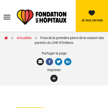
Skip
to
content
Fondation
des
Hôpitaux
JE FAIS UN DON
Actualités
Pose de la première pierre de la maison des
Rechercher:
parents du CHR d’Orléans
Partager la page
La Fondation
Pièces Jaunes
Imprimer
Adolescents
Soignants
Nos réalisations
Nous soutenir