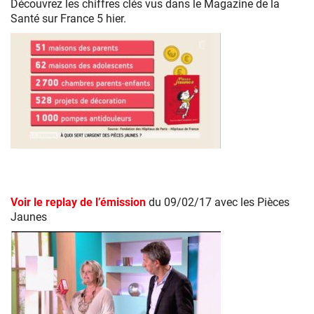
Découvrez les chiffres clés vus dans le Magazine de la
Santé sur France 5 hier.
Découvrez
les
chiffres
de
Voir le replay de l’émission
du 09/02/17 avec les Pièces
l’utilisation
Jaunes
des
dons
Pièces
Jaunes.
A
quoi