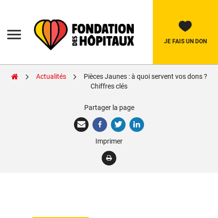
Skip
to
content
Fondation
des
Hôpitaux
JE FAIS UN DON
Actualités
Pièces Jaunes : à quoi servent vos dons ?
Rechercher:
Chiffres clés
Partager la page
La Fondation
Pièces Jaunes
Imprimer
Adolescents
Soignants
Nos réalisations
Nous soutenir