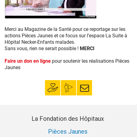
servent
vos
dons
?
Magazine
La
de
Merci au Magazine de la Santé pour ce reportage sur les
réponse
la
actions Pièces Jaunes et ce focus sur l’espace
La
Suite à
en
Santé
Hôpital Necker-Enfants malades.
chiffres.
sur
Sans vous, rien ne serait possible !
MERCI
France
5
Faire un don en ligne
pour soutenir les réalisations Pièces
du
Jaunes
09/02/17
–
Marina
Faire un don
Mon espace
S’inscrire à la
&
donateur
newsletter
Michel
La Fondation des Hôpitaux
Pièces Jaunes