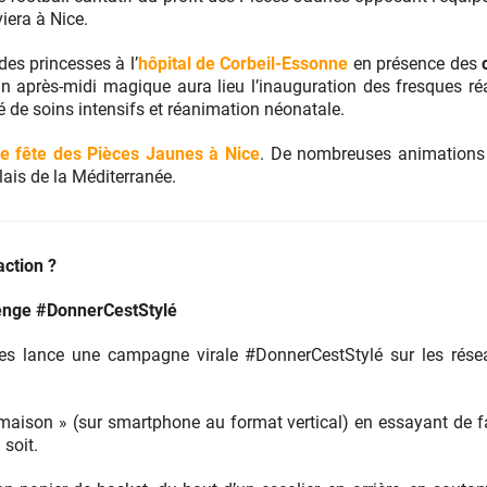
viera à Nice.
des princesses à l’
hôpital de Corbeil-Essonne
en présence des
un après-midi magique aura lieu l’inauguration des fresques réa
té de soins intensifs et réanimation néonatale.
e fête des Pièces Jaunes à Nice
. De nombreuses animations 
ais de la Méditerranée.
ction ?
llenge #DonnerCestStylé
es lance une campagne virale #DonnerCestStylé sur les rés
maison » (sur smartphone au format vertical) en essayant de fa
 soit.