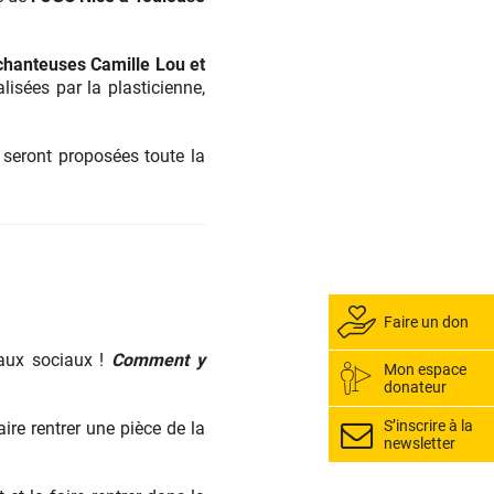
chanteuses Camille Lou et
lisées par la plasticienne,
seront proposées toute la
Faire un don
eaux sociaux !
Comment y
Mon espace
donateur
S’inscrire à la
ire rentrer une pièce de la
newsletter