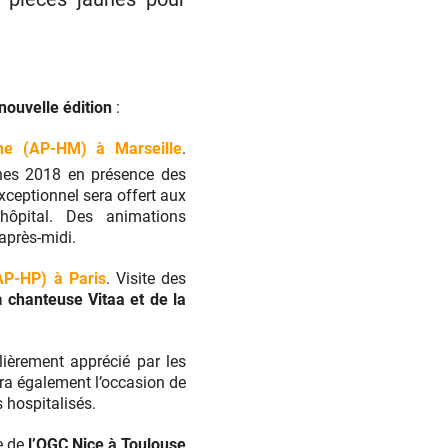
ouvelle édition
:
ne (AP-HM) à Marseille
.
nes 2018 en présence des
xceptionnel sera offert aux
hôpital. Des animations
après-midi.
AP-HP) à Paris
. Visite des
la
chanteuse Vitaa et de la
ulièrement apprécié par les
era également l’occasion de
 hospitalisés.
e de
l’OGC Nice à Toulouse