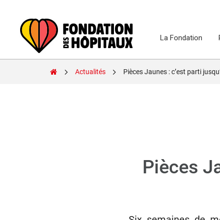
Skip
to
content
La Fondation
Fondation
Actualités
Pièces Jaunes : c’est parti jusq
des
Hôpitaux
Pièces Ja
Six semaines de mo