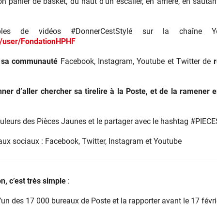
n panier de basket, du haut d’un escalier, en arrière, en sautant 
les de vidéos #DonnerCestStylé sur la chaîne Y
m/user/FondationHPHF
à sa communauté
Facebook, Instagram, Youtube et Twitter de
r
ner d’aller chercher sa tirelire à la Poste, et de la ramener e
couleurs des Pièces Jaunes et le partager avec le hashtag #PI
aux sociaux : Facebook, Twitter, Instagram et Youtube
n, c’est très simple
:
 l’un des 17 000 bureaux de Poste et la rapporter avant le 17 févr