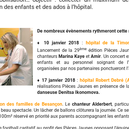
n des enfants et des ados à l’hôpital.
De nombreux évènements rythmeront cette n
♦ 10 janvier 2018
:
hôpital de la Timo
ème
Lancement de la 29
édition Pièces Jau
chanteurs
Marina Kaye
et
Amir
. Un concert e
enfants et au personnel soignant de l’
organisées par nos partenaires ponctueront l’
♦ 17 janvier 2018
:
hôpital Robert Debré (
réalisations Pièces Jaunes en présence de 
danseuse Denitsa Ikonomova.
on des familles de Besançon
. Le
chanteur Alderbert
, partic
ès beau spectacle. Un lâcher de ballons clôturera la journée. Ce s
 100m² réservé en priorité aux parents accompagnant les enfants
 football caritatif au profit des Pièces Jaunes opposant l’équip