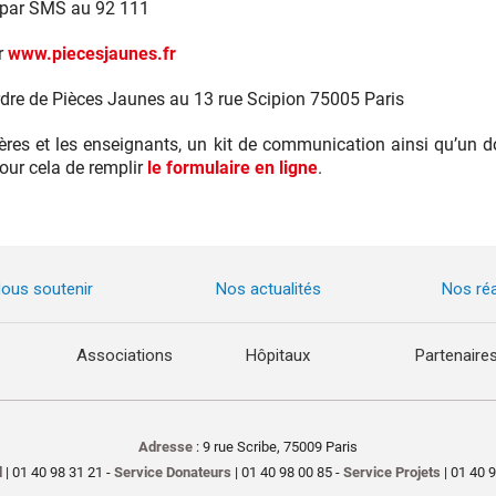
s par SMS au 92 111
r
www.piecesjaunes.fr
rdre de Pièces Jaunes au 13 rue Scipion 75005 Paris
ières et les enseignants, un kit de communication ainsi qu’un 
 pour cela de remplir
le formulaire en ligne
.
ous soutenir
Nos actualités
Nos réa
Associations
Hôpitaux
Partenaire
Adresse
: 9 rue Scribe, 75009 Paris
l
| 01 40 98 31 21 -
Service Donateurs
| 01 40 98 00 85 -
Service Projets
| 01 40 