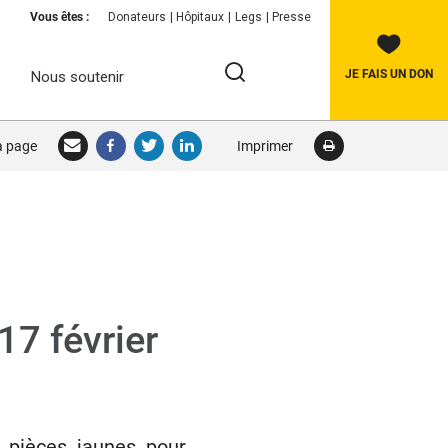
Vous êtes :
Donateurs
Hôpitaux
Legs
Presse
JE FAIS UN DON
Nous soutenir
Rechercher:
la page
Imprimer
RECHERCHER
17 février
 pièces jaunes pour