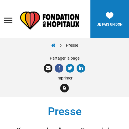
Skip
to
content
Fondation
des
Hôpitaux
JE FAIS UN DON
Presse
Rechercher:
Partager la page
La Fondation
Imprimer
Pièces Jaunes
Adolescents
Soignants
Presse
Nos réalisations
Nous soutenir