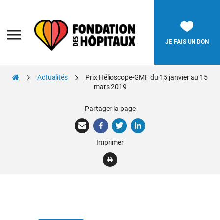
Skip
to
content
Fondation
des
Hôpitaux
JE FAIS UN DON
Actualités
Prix Hélioscope-GMF du 15 janvier au 15
Rechercher:
mars 2019
Partager la page
La Fondation
Pièces Jaunes
Imprimer
Adolescents
Soignants
Nos réalisations
Nous soutenir