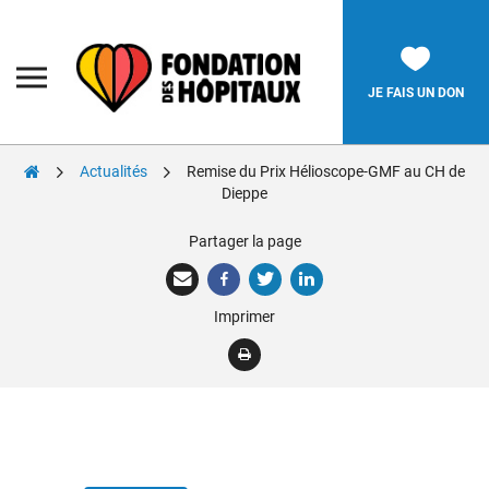
Skip
to
content
Fondation
des
Hôpitaux
JE FAIS UN DON
Actualités
Remise du Prix Hélioscope-GMF au CH de
Rechercher:
Dieppe
Partager la page
La Fondation
Pièces Jaunes
Imprimer
Adolescents
Soignants
Nos réalisations
Nous soutenir