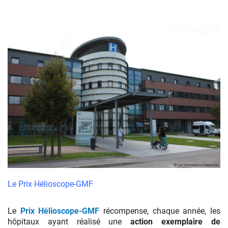
Centre
Hospitalier
Le Prix Hélioscope-GMF
de
Dieppe
Le
Prix Hélioscope-GMF
récompense, chaque année, les
hôpitaux ayant réalisé une
action exemplaire de