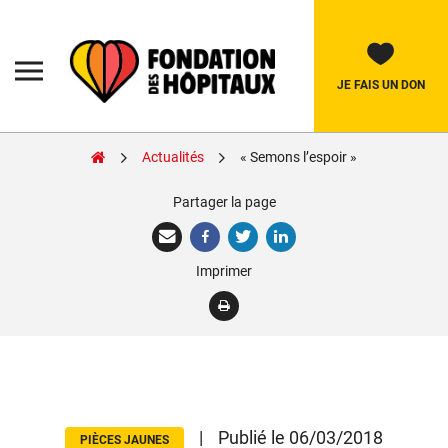
Skip
to
content
Fondation
des
Hôpitaux
JE FAIS UN DON
Actualités
« Semons l’espoir »
Rechercher:
Partager la page
La Fondation
Imprimer
Pièces Jaunes
Adolescents
Soignants
Nos réalisations
|
Publié le 06/03/2018
PIÈCES JAUNES
Nous soutenir