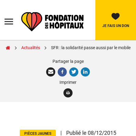
Skip
to
content
Fondation
des
Hôpitaux
JE FAIS UN DON
Actualités
SFR : la solidarité passe aussi par le mobile
Rechercher:
Partager la page
La Fondation
Imprimer
Pièces Jaunes
Adolescents
Soignants
Nos réalisations
|
Publié le 08/12/2015
PIÈCES JAUNES
Nous soutenir