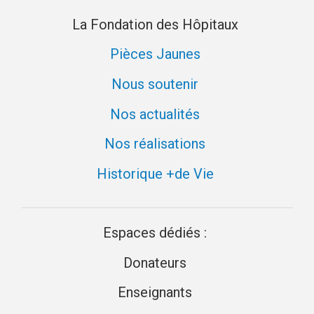
la
La Fondation des Hôpitaux
Fondation
des
Pièces Jaunes
Hôpitaux
pendant
Nous soutenir
la
crise
Nos actualités
Covi
Nos réalisations
Historique +de Vie
Espaces dédiés :
Donateurs
Enseignants