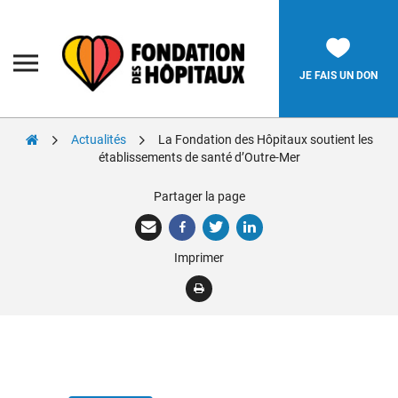
Skip
to
content
Fondation
des
Hôpitaux
JE FAIS UN DON
Actualités
La Fondation des Hôpitaux soutient les
Rechercher:
établissements de santé d’Outre-Mer
Partager la page
La Fondation
Pièces Jaunes
Imprimer
Adolescents
Soignants
Nos réalisations
Nous soutenir