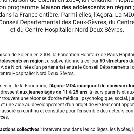
 son programme
Maison des adolescents en région
ans la France entière. Parmi elles, l’Agora. La MDA
 Conseil Départemental des Deux-Sèvres, du Centre
et du Centre Hospitalier Nord Deux Sèvres.
Maison de Solenn en 2004, la Fondation Hôpitaux de Paris-Hôpita
olescents en région
; a subventionné à ce jour
60 structures
da
DA de Niort, née d’un partenariat entre le Conseil Départemental
 Centre Hospitalier Nord Deux Sèvres.
ésence de la Fondation,
l’Agora-MDA inaugurait de nouveaux lo
’adressent
aux jeunes âgés de 11 à 25 ans
, à leurs parents et a
 y trouvent une réponse d’ordre médical, psychologique, social, ju
 et une aide au développement d’un projet de vie leur sont apport
t assuré en continu et constitue pour l’ensemble des acteurs con
rces.
ctions collectives
: interventions dans les collèges, les lycées,