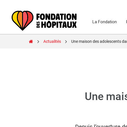
Skip
to
content
La Fondation
Fondation
Actualités
Une maison des adolescents da
des
Hôpitaux
Une mais
Depuis l’ouverture d