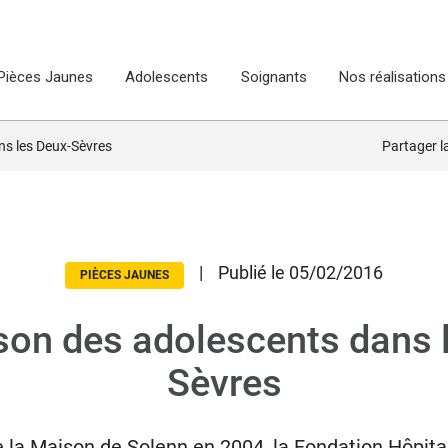
Pièces Jaunes
Adolescents
Soignants
Nos réalisations
ns les Deux-Sèvres
Partager 
|
Publié le 05/02/2016
PIÈCES JAUNES
on des adolescents dans 
Sèvres
e la Maison de Solenn en 2004, la Fondation Hôpit