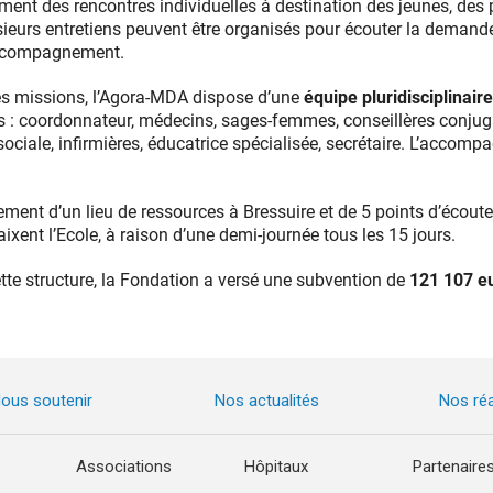
ement des rencontres individuelles à destination des jeunes, des
eurs entretiens peuvent être organisés pour écouter la demande, 
l’accompagnement.
tes missions, l’Agora-MDA dispose d’une
équipe pluridisciplinai
s : coordonnateur, médecins, sages-femmes, conseillères conjuga
ociale, infirmières, éducatrice spécialisée, secrétaire. L’accomp
ent d’un lieu de ressources à Bressuire et de 5 points d’écout
ixent l’Ecole, à raison d’une demi-journée tous les 15 jours.
te structure, la Fondation a versé une subvention de
121 107 e
ous soutenir
Nos actualités
Nos réa
Associations
Hôpitaux
Partenaire