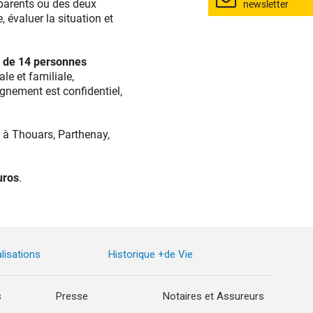
 parents ou des deux
newsletter
évaluer la situation et
re de 14 personnes
le et familiale,
agnement est confidentiel,
e à Thouars, Parthenay,
uros
.
lisations
Historique +de Vie
s
Presse
Notaires et Assureurs