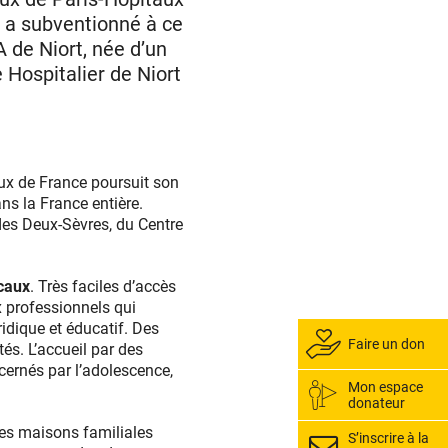
; a subventionné à ce
 de Niort, née d’un
 Hospitalier de Niort
ux de France poursuit son
ns la France entière.
 des Deux-Sèvres, du Centre
caux
. Très faciles d’accès
ux professionnels qui
ridique et éducatif. Des
Faire un don
és. L’accueil par des
cernés par l’adolescence,
Mon espace
donateur
 les maisons familiales
S’inscrire à la