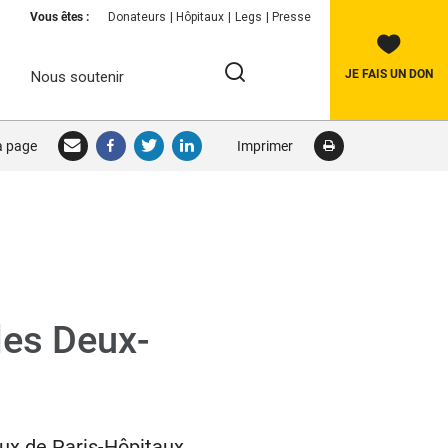
Vous êtes :
Donateurs
Hôpitaux
Legs
Presse
JE FAIS UN DON
Nous soutenir
Rechercher:
la page
Imprimer
RECHERCHER
les Deux-
aux de Paris-Hôpitaux