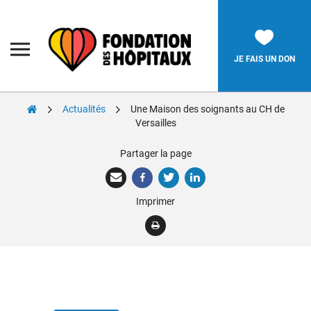
Skip
to
content
Fondation
des
Hôpitaux
JE FAIS UN DON
Actualités
Une Maison des soignants au CH de
Rechercher:
Versailles
Partager la page
La Fondation
Pièces Jaunes
Imprimer
Adolescents
Soignants
Nos réalisations
Nous soutenir