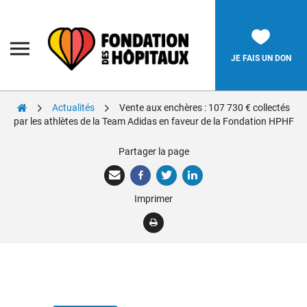
Skip
to
content
Fondation
des
Hôpitaux
JE FAIS UN DON
Actualités
Vente aux enchères : 107 730 € collectés
Rechercher:
par les athlètes de la Team Adidas en faveur de la Fondation HPHF
Partager la page
La Fondation
Pièces Jaunes
Imprimer
Adolescents
Soignants
Nos réalisations
Nous soutenir