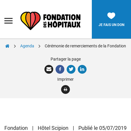
Skip
to
content
Fondation
des
Hôpitaux
JE FAIS UN DON
Agenda
Cérémonie de remerciements de la Fondation
Rechercher:
Partager la page
La Fondation
Imprimer
Pièces Jaunes
Adolescents
Soignants
Nos réalisations
Fondation
|
Hôtel Scipion
|
Publié le 05/07/2019
Nous soutenir