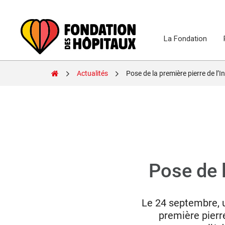
Skip
to
content
La Fondation
Fondation
Actualités
Pose de la première pierre de l’I
des
Hôpitaux
Pose de l
Le 24 septembre, 
première pierr