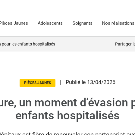
Pièces Jaunes
Adolescents
Soignants
Nos réalisations
 pour les enfants hospitalisés
Partager 
|
Publié le 13/04/2026
PIÈCES JAUNES
ure, un moment d’évasion 
enfants hospitalisés
Hôpitaux
est fière de renouveler son partenariat av