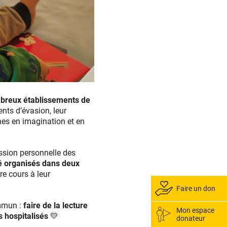
ombreux établissements de
nts d’évasion, leur
hes en imagination et en
ression personnelle des
été organisés dans deux
re cours à leur
Faire un don
mmun :
faire de la lecture
Mon espace
ts hospitalisés
💛
donateur