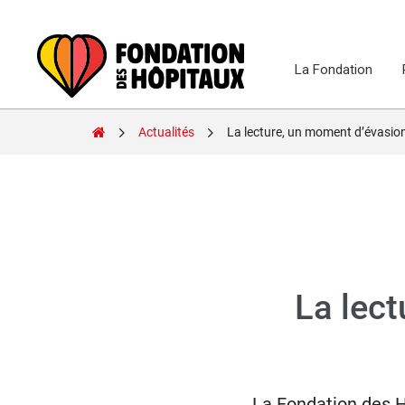
Skip
to
content
La Fondation
Fondation
Actualités
La lecture, un moment d’évasion
des
Hôpitaux
La lect
La
Fondation des 