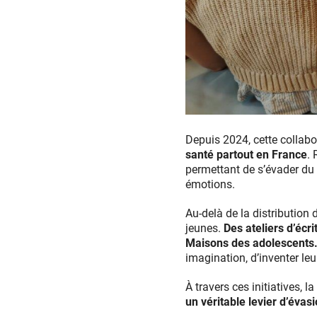
école
des
Depuis 2024, cette collab
loisirs
santé partout en France
.
permettant de s’évader du 
émotions.
Au-delà de la distribution 
jeunes.
Des ateliers d’écri
Maisons des adolescents
imagination, d’inventer leur
À travers ces initiatives, l
un véritable levier d’évas