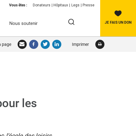
Vous êtes :
Donateurs
Hôpitaux
Legs
Presse
JE FAIS UN DON
Nous soutenir
Rechercher:
la page
Imprimer
RECHERCHER
pour les
ec
l’é
cole des loisirs