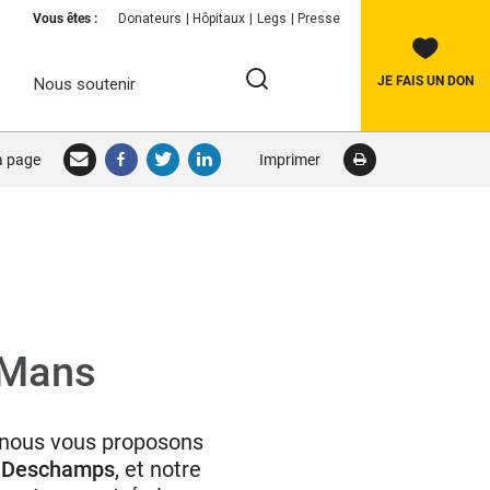
Vous êtes :
Donateurs
Hôpitaux
Legs
Presse
JE FAIS UN DON
Nous soutenir
Rechercher:
la page
Imprimer
RECHERCHER
 Mans
 nous vous proposons
r Deschamps
, et notre