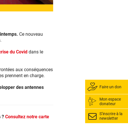
rintemps.
Ce nouveau
.
crise du Covid
dans le
nfrontées aux conséquences
es prennent en charge.
elopper des antennes
Faire un don
Mon espace
donateur
S’inscrire à la
 ?
Consultez notre carte
newsletter