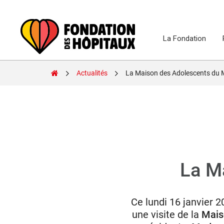
Skip
to
content
La Fondation
Fondation
Actualités
La Maison des Adolescents du
des
Hôpitaux
La M
Ce lundi 16 janvier 
une visite de la
Mais