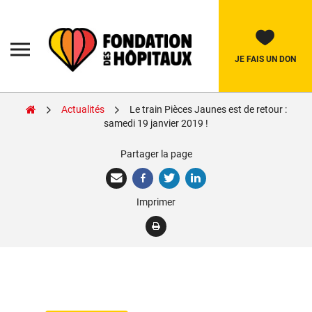
Skip
to
content
Fondation
des
Hôpitaux
JE FAIS UN DON
Actualités
Le train Pièces Jaunes est de retour :
Rechercher:
samedi 19 janvier 2019 !
Partager la page
La Fondation
Pièces Jaunes
Imprimer
Adolescents
Soignants
Nos réalisations
Nous soutenir