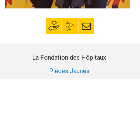
Faire un don
Mon espace
S’inscrire à la
donateur
newsletter
La Fondation des Hôpitaux
Pièces Jaunes
Nous soutenir
Nos actualités
Nos réalisations
Historique +de Vie