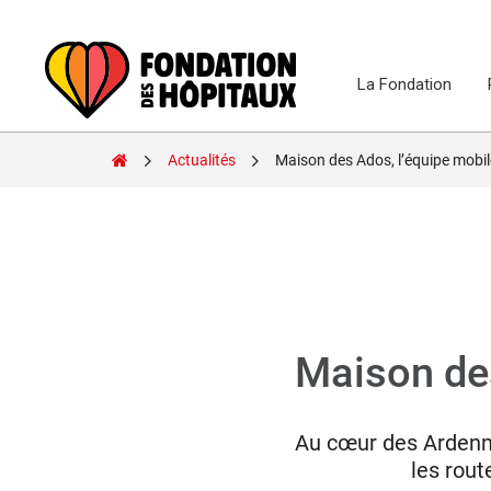
Skip
to
content
La Fondation
Fondation
Actualités
Maison des Ados, l’équipe mobi
des
Hôpitaux
Maison de
Au cœur des Ardenne
les rout