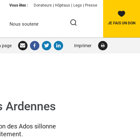
Vous êtes :
Donateurs
Hôpitaux
Legs
Presse
JE FAIS UN DON
Nous soutenir
Rechercher:
la page
Imprimer
RECHERCHER
s Ardennes
on des Ados sillonne
uitement.