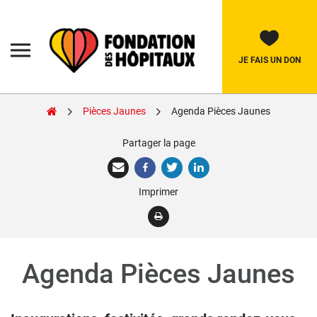
Skip
to
content
Fondation
des
Hôpitaux
JE FAIS UN DON
Pièces Jaunes
Agenda Pièces Jaunes
Rechercher:
Partager la page
La Fondation
Imprimer
Pièces Jaunes
Adolescents
Soignants
Agenda Pièces Jaunes
Nos réalisations
Nous soutenir