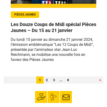
PIÈCES JAUNES
Les Douze Coups de Midi spécial Pièces
Jaunes – Du 15 au 21 janvier
Du lundi 15 janvier au dimanche 21 janvier 2024,
l’émission emblématique “Les 12 Coups de Midi”,
présentée par l’animateur star Jean-Luc
Reichmann, se mobilise une nouvelle fois en
faveur des Pièces Jaunes
Pagination
Page
Page
Page
Page
1
2
3
…
8
>
des
publications
Faire un don
Mon espace
S’inscrire à la
donateur
newsletter