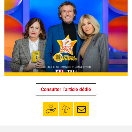
Consulter l’article dédié
Faire un don
Mon espace
S’inscrire à la
donateur
newsletter