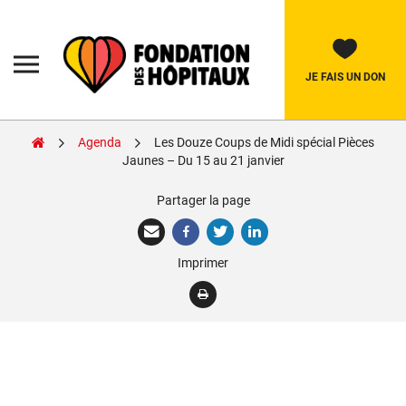
Skip
to
content
Fondation
des
Hôpitaux
JE FAIS UN DON
Agenda
Les Douze Coups de Midi spécial Pièces
Rechercher:
Jaunes – Du 15 au 21 janvier
Partager la page
La Fondation
Pièces Jaunes
Imprimer
Adolescents
Soignants
Nos réalisations
Nous soutenir