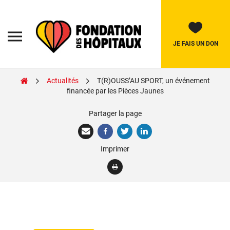
Skip
to
content
Fondation
des
Hôpitaux
JE FAIS UN DON
Actualités
T(R)OUSS’AU SPORT, un événement
Rechercher:
financée par les Pièces Jaunes
Partager la page
La Fondation
Pièces Jaunes
Imprimer
Adolescents
Soignants
Nos réalisations
Nous soutenir