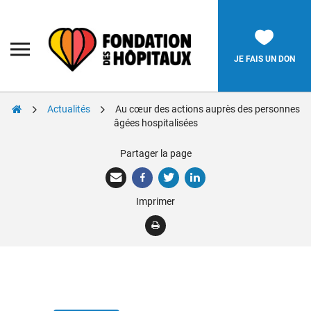
Skip
to
content
Fondation
des
Hôpitaux
JE FAIS UN DON
Actualités
Au cœur des actions auprès des personnes
Rechercher:
âgées hospitalisées
Partager la page
La Fondation
Pièces Jaunes
Imprimer
Adolescents
Soignants
Nos réalisations
Nous soutenir