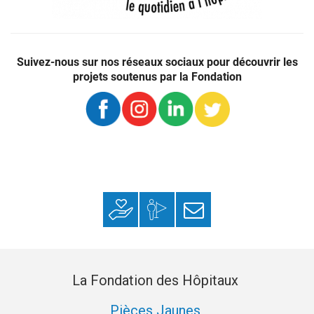
Faire
Ensemble
un
améliorons
don
Suivez-nous sur nos réseaux sociaux pour découvrir les
le
c’est
projets soutenus par la Fondation
quotidien
améliorer
à
le
l’hôpital
quotidien
–
des
Fondation
patients,
des
des
Hôpitaux
soignants
et
des
Faire un don
Mon espace
S’inscrire à la
aidants
donateur
newsletter
à
l’hôpital
et
en
La Fondation des Hôpitaux
EHPAD
–
Pièces Jaunes