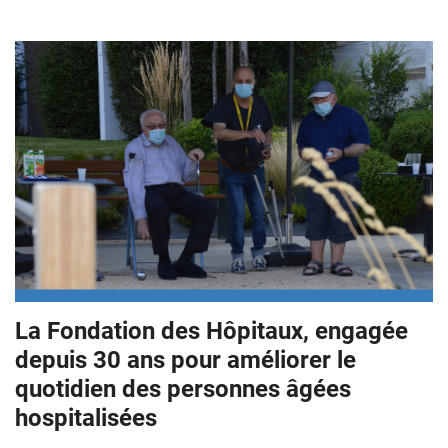
Senior
La Fondation des Hôpitaux, engagée
jouant
à
depuis 30 ans pour améliorer le
la
quotidien des personnes âgées
pétanque
hospitalisées