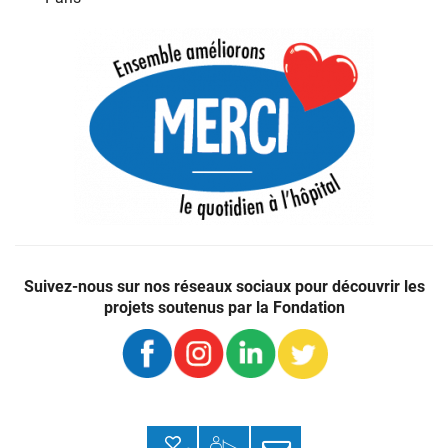
Faire
Ensemble
un
améliorons
don
Suivez-nous sur nos réseaux sociaux pour découvrir les
le
c’est
projets soutenus par la Fondation
quotidien
améliorer
à
le
l’hôpital
quotidien
–
des
Fondation
patients,
des
des
Hôpitaux
soignants