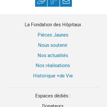
Faire un don
Mon espace
S’inscrire à la
et
donateur
newsletter
des
aidants
à
La Fondation des Hôpitaux
l’hôpital
et
en
Pièces Jaunes
EHPAD
–
Nous soutenir
Fondation
des
Nos actualités
Hôpitaux
Nos réalisations
Historique +de Vie
Espaces dédiés :
Donateurs