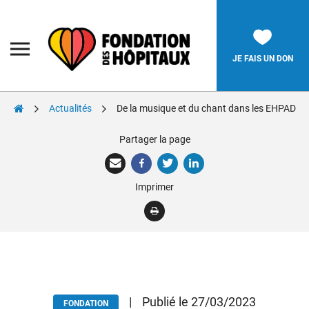
Skip
to
content
Fondation
des
Hôpitaux
JE FAIS UN DON
Actualités
De la musique et du chant dans les EHPAD
Rechercher:
Partager la page
La Fondation
Imprimer
Pièces Jaunes
Adolescents
Soignants
Nos réalisations
|
Publié le 27/03/2023
FONDATION
Nous soutenir