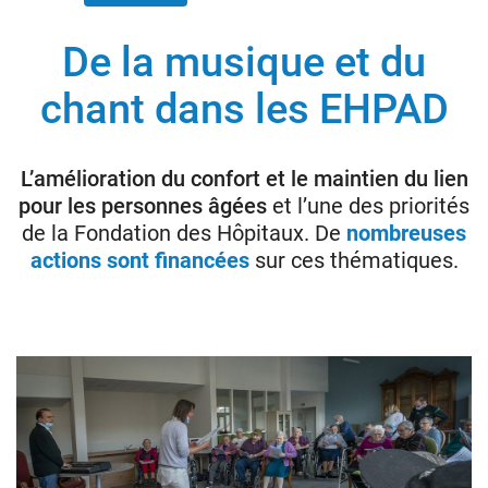
De la musique et du
Donateurs
chant dans les EHPAD
Hôpitaux
Legs
Presse
L’amélioration du confort et le maintien du lien
pour les personnes âgées
et l’une des priorités
de la Fondation des Hôpitaux. De
nombreuses
actions sont financées
sur ces thématiques.