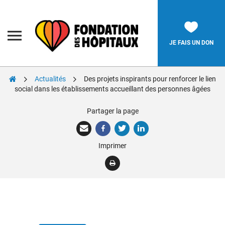
Skip
to
content
Fondation
des
Hôpitaux
JE FAIS UN DON
Actualités
Des projets inspirants pour renforcer le lien
Rechercher:
social dans les établissements accueillant des personnes âgées
Partager la page
La Fondation
Pièces Jaunes
Imprimer
Adolescents
Soignants
Nos réalisations
Nous soutenir