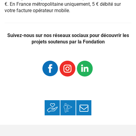
€. En France métropolitaine uniquement, 5 € débité sur
votre facture opérateur mobile.
Ensemble
améliorons
Suivez-nous sur nos réseaux sociaux pour découvrir les
le
projets soutenus par la Fondation
quotidien
à
l’hôpital
–
Fondation
des
Hôpitaux
Faire un don
Mon espace
S’inscrire à la
donateur
newsletter