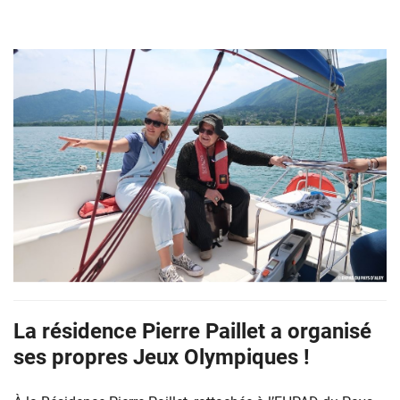
ehpad
à
La résidence Pierre Paillet a organisé
la
mer
ses propres Jeux Olympiques !