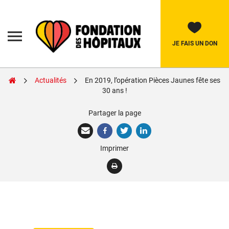
Skip
to
content
Fondation
des
Hôpitaux
JE FAIS UN DON
Actualités
En 2019, l’opération Pièces Jaunes fête ses
Rechercher:
30 ans !
Partager la page
La Fondation
Pièces Jaunes
Imprimer
Adolescents
Soignants
Nos réalisations
Nous soutenir