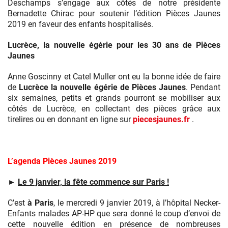
à
Deschamps s’engage aux côtés de notre présidente
participer
Bernadette Chirac pour soutenir l’édition Pièces Jaunes
à
2019 en faveur des enfants hospitalisés.
l’opération
Pièces
Lucrèce, la nouvelle égérie pour les 30 ans de Pièces
Jaunes
Jaunes
2019.
Anne Goscinny et Catel Muller ont eu la bonne idée de faire
de
Lucrèce la nouvelle égérie de Pièces Jaunes
. Pendant
six semaines, petits et grands pourront se mobiliser aux
côtés de Lucrèce, en collectant des pièces grâce aux
tirelires ou en donnant en ligne sur
piecesjaunes.fr
.
L’agenda Pièces Jaunes 2019
►
Le 9 janvier, la fête commence sur Paris !
C’est
à Paris
, le mercredi 9 janvier 2019, à l’hôpital Necker-
Enfants malades AP-HP que sera donné le coup d’envoi de
cette nouvelle édition en présence de nombreuses