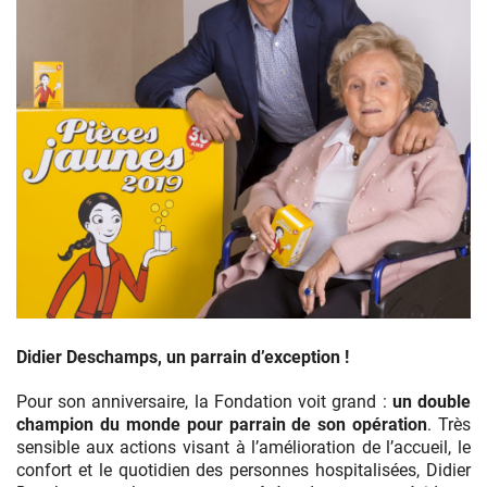
Bernadette
Chirac
Didier Deschamps, un parrain d’exception !
et
Didier
Pour son anniversaire, la Fondation voit grand :
un double
Deschamps
champion du monde pour parrain de son opération
. Très
vous
sensible aux actions visant à l’amélioration de l’accueil, le
invitent
confort et le quotidien des personnes hospitalisées, Didier