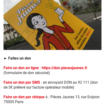
Lancement
Pièces
► Faites un don
Jaunes
2019
Faire un don en ligne
:
https://don.piecesjaunes.fr
à
(formulaire de don sécurisé)
l’hôpital
Necker
Faire un don par SMS
: en envoyant DON au 92 111 (don
de 5€ prélevé sur facture opérateur mobile)
Faire un don par chèque
à : Pièces Jaunes 13, rue Scipion
75005 Paris